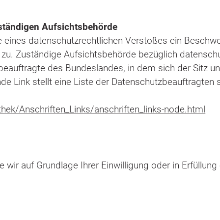
ständigen Aufsichtsbehörde
lle eines datenschutzrechtlichen Verstoßes ein Beschw
zu. Zuständige Aufsichtsbehörde bezüglich datenschu
eauftragte des Bundeslandes, in dem sich der Sitz u
de Link stellt eine Liste der Datenschutzbeauftragten
hek/Anschriften_Links/anschriften_links-node.html
e wir auf Grundlage Ihrer Einwilligung oder in Erfüllung
 an sich oder an Dritte aushändigen zu lassen. Die Bere
n Format. Sofern Sie die direkte Übertragung der Date
, erfolgt dies nur, soweit es technisch machbar ist.