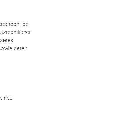
erderecht bei
tzrechtlicher
nseres
 sowie deren
 eines
itstellung
n an einen